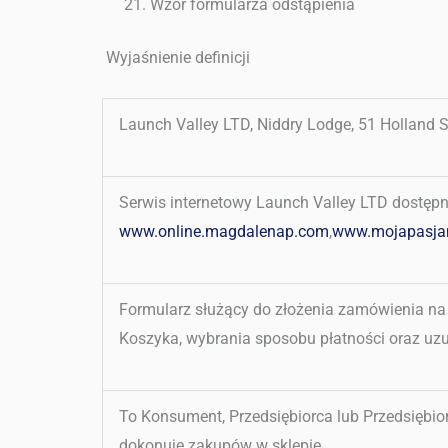
Wzór formularza odstąpienia
Wyjaśnienie definicji
Launch Valley LTD,
Niddry Lodge, 51 Holland 
Serwis internetowy Launch Valley LTD dostęp
www.online.magdalenap.com
,
www.mojapasjam
Formularz służący do złożenia zamówienia n
Koszyka, wybrania sposobu płatności oraz uzu
To Konsument, Przedsiębiorca lub Przedsiębi
dokonuje zakupów w sklepie.