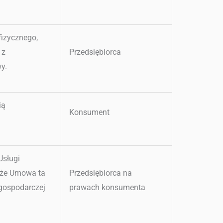
fizycznego,
 z
Przedsiębiorca
y.
ią
Konsument
Usługi
, że Umowa ta
Przedsiębiorca na
 gospodarczej
prawach konsumenta