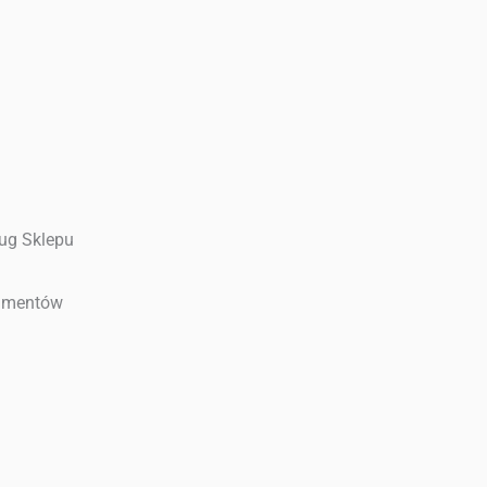
ług Sklepu
sumentów