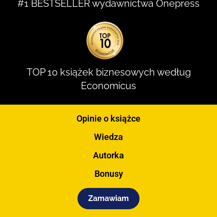
#1 BESTSELLER wydawnictwa Onepress
TOP 10 książek biznesowych według
Economicus
Opinie o książce
Wiedza
Autorka
Bonusy
Zamawiam