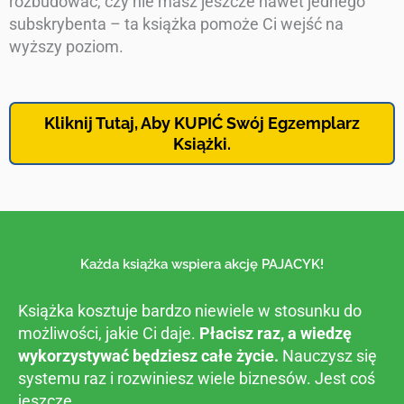
rozbudować, czy nie masz jeszcze nawet jednego
subskrybenta – ta książka pomoże Ci wejść na
wyższy poziom.
Kliknij Tutaj, Aby KUPIĆ Swój Egzemplarz
Książki.
Każda książka wspiera akcję PAJACYK!
Książka kosztuje bardzo niewiele w stosunku do
możliwości, jakie Ci daje.
Płacisz raz, a wiedzę
wykorzystywać będziesz całe życie.
Nauczysz się
systemu raz i rozwiniesz wiele biznesów. Jest coś
jeszcze…