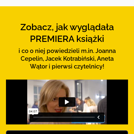
Zobacz, jak wyglądała
PREMIERA książki
i co o niej powiedzieli m.in. Joanna
Cepelin, Jacek Kotrabiński, Aneta
Wątor i pierwsi czytelnicy!