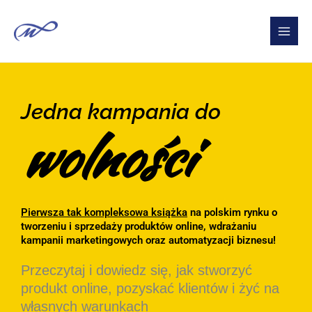
Przejdź
Main
do
Men
treści
Jedna kampania do
wolności
Pierwsza tak kompleksowa książka
na polskim rynku o
tworzeniu i sprzedaży produktów online, wdrażaniu
kampanii marketingowych oraz automatyzacji biznesu!
Przeczytaj i dowiedz się, jak stworzyć
produkt online, pozyskać klientów i żyć na
własnych warunkach