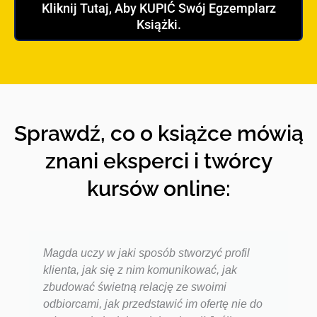
Kliknij Tutaj, Aby KUPIĆ Swój Egzemplarz
Książki.
Sprawdź, co o książce mówią
znani eksperci i twórcy
kursów online:
Magda uczy w jaki sposób stworzyć profil
klienta, jak się z nim komunikować, jak
zbudować świetną relację ze swoimi
odbiorcami, jak przedstawić im ofertę nie do