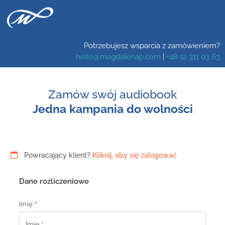
Potrzebujesz wsparcia z zamówieniem?
hello@magdalenap.com
|
+48 12 311 03 63
Zamów swój audiobook
Jedna kampania do wolności
Powracający klient?
Kliknij, aby się zalogować
Dane rozliczeniowe
Imię
*