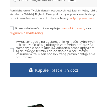
Administratorem Twoich danych osobowych jest Launch Valley Ltd z
siedzibą w Wielkiej Brytanii. Zasady dotyczące przetwarzania danych
przez Administratora zostały określone w Naszej
polityce prywatności
.
Przeczytałem/am i akceptuję
warunki i zasady
oraz
regulamin konferencji
*
Wyrażam zgodę na dostarczenie mi treści cyfrowych
lub realizację usług objętych zamówieniem oraz na
rozpoczęcie spełniania świadczenia przed upływem
14 dniowego terminu do odstąpienia od umowy.
Rozumiem, że w ten sposób tracę prawo odstąpienia
od umowy.
Kupuję i płacę 49,00zł