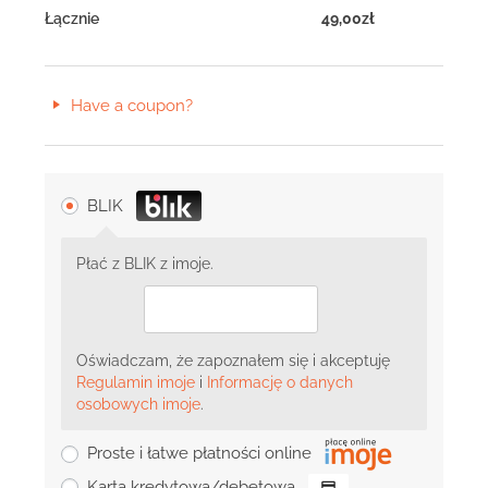
Łącznie
49,00
zł
Have a coupon?
BLIK
Płać z BLIK z imoje.
Oświadczam, że zapoznałem się i akceptuję
Regulamin imoje
i
Informację o danych
osobowych imoje
.
Proste i łatwe płatności online
Karta kredytowa/debetowa