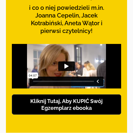
i co o niej powiedzieli m.in.
Joanna Cepelin, Jacek
Kotrabiński, Aneta Wątor i
pierwsi czytelnicy!
Kliknij Tutaj, Aby KUPIĆ Swój
Egzemplarz ebooka