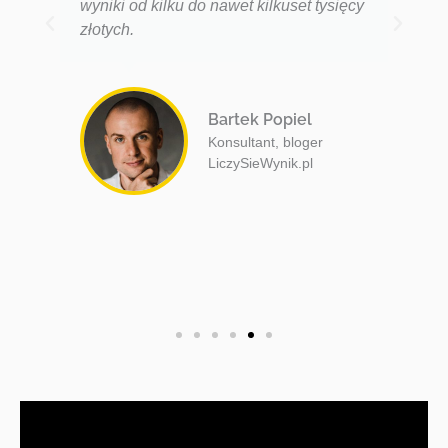
wyniki od kilku do nawet kilkuset tysięcy
złotych.
Bartek Popiel
Konsultant, bloger
LiczySieWynik.pl