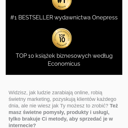
#1 BESTSELLER wydawnictwa Onepress
TOP 10 książek biznesowych według
Economicus
Widzisz, jak ludzie zarabiają online, robią
świetny marketing, pozyskują klientów każdego
dnia, ale nie wiesz jak Ty możesz to zrobić?
Też
masz świetne pomysły, produkty i usługi,
tylko brakuje Ci metody, aby sprzedać je w
internecie?