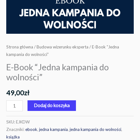
Strona główna
/
Budowa wizerunku eksperta
/ E-Book “Jedna
kampania do wolności”
E-Book “Jedna kampania do
wolności”
49,00
zł
Dodaj do koszyka
SKU:
EJKDW
Znaczniki:
ebook
,
jedna kampania
,
jedna kampania do wolności
,
książka